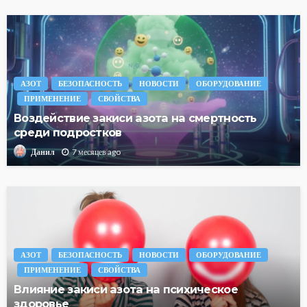
АЗОТ
БЕЗОПАСНОСТЬ
НОВОСТИ
ОБОРУДОВАНИЕ
ПРИМЕНЕНИЕ
СВОЙСТВА
Воздействие закиси азота на смертность
среди подростков
7 месяцев ago
Данил
АЗОТ
БЕЗОПАСНОСТЬ
НОВОСТИ
ОБОРУДОВАНИЕ
ПРИМЕНЕНИЕ
СВОЙСТВА
Влияние закиси азота на психическое
здоровье