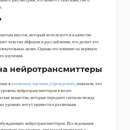
.
?
оватым вкусом, который используется в качестве
вает чувство эйфории и расслабления, что делает его
лекательных целях. Однако его влияние на нервную
го изучения.
на нейротрансмиттеры
нные в
различных научных учреждениях
, показали, что
 уровень нейротрансмиттеров в мозге.
ские вещества, которые передают сигналы между
их уровнях могут привести к различным
озбуждающих нейротрансмиттеров. Исследования
личивать его уровень, что может приводить к