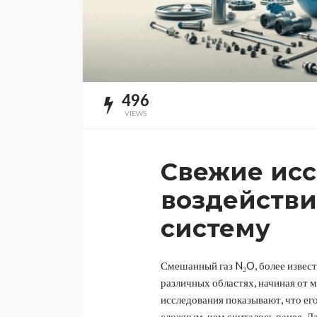
496
VIEWS
Свежие исс
воздействи
систему
Смешанный газ N₂O, более известн
различных областях, начиная от 
исследования показывают, что ег
сложным, чем считалось ранее. Да