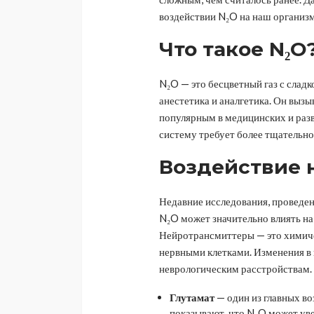
воздействии N₂O на наш организм
Что такое N₂O
N₂O — это бесцветный газ с сладк
анестетика и аналгетика. Он вызы
популярным в медицинских и разв
систему требует более тщательно
Воздействие 
Недавние исследования, проведе
N₂O может значительно влиять на
Нейротрансмиттеры — это химиче
нервными клетками. Изменения в 
неврологическим расстройствам.
Глутамат
— один из главных в
показывают, что N₂O может уве