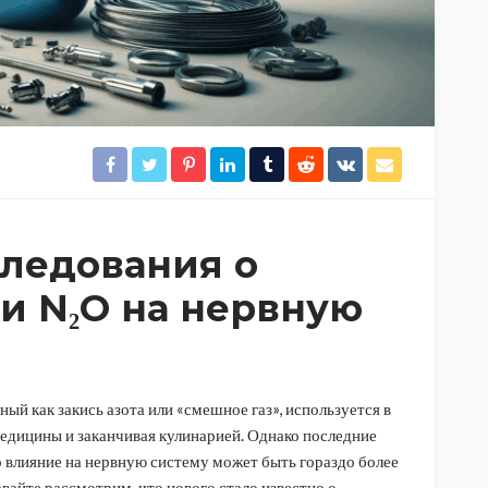
ледования о
и N₂O на нервную
ый как закись азота или «смешное газ», используется в
медицины и заканчивая кулинарией. Однако последние
о влияние на нервную систему может быть гораздо более
вайте рассмотрим, что нового стало известно о