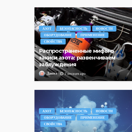
АЗОТ
БЕЗОПАСНОСТЬ
НОВОСТИ
ОБОРУДОВАНИЕ
ПРИМЕНЕНИЕ
СВОЙСТВА
Распространенные мифы о
закиси азота: развенчиваем
заблуждения
Данил
7 месяцев ago
АЗОТ
БЕЗОПАСНОСТЬ
НОВОСТИ
ОБОРУДОВАНИЕ
ПРИМЕНЕНИЕ
СВОЙСТВА