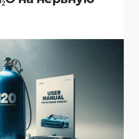
АЗОТ
БЕЗОПАСНОСТЬ
НОВОСТИ
ОБОРУДОВАНИЕ
ПРИМЕНЕНИЕ
НОВОСТИ
СВОЙСТВА
ЕНИЕ
Распространенные мифы
иси азота
о закиси азота:
реди
развенчиваем
заблуждения
488
490
Данил
7 месяцев ago